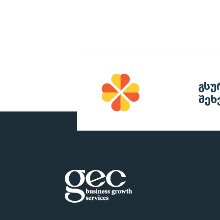
გსუ
შეხ